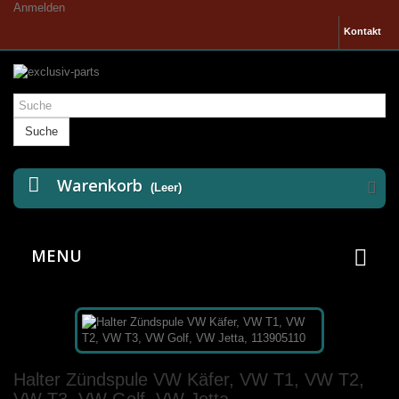
Anmelden
Kontakt
Suche
Warenkorb
(Leer)
MENU
Halter Zündspule VW Käfer, VW T1, VW T2,