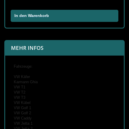
In den Warenkorb
MEHR INFOS
Fahrzeuge:
VW Käfer
Karmann Ghia
VW T1
VW T2
VW T3
VW Kübel
VW Golf 1
VW Golf 2
VW Caddy
VW Jetta 1
VW Jetta 2