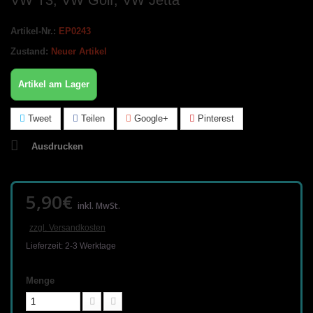
VW T3, VW Golf, VW Jetta
Artikel-Nr.:
EP0243
Zustand:
Neuer Artikel
Artikel am Lager
Tweet
Teilen
Google+
Pinterest
Ausdrucken
5,90€
inkl. MwSt.
zzgl. Versandkosten
Lieferzeit: 2-3 Werktage
Menge