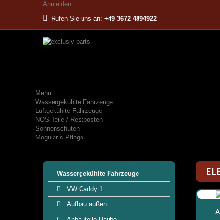
Anmelden
Rufen Sie uns an:
+49 3672 4894922
Menu
Wassergekühlte Fahrzeuge
Luftgekühlte Fahrzeuge
NOS Teile / Restposten
Sonnenschuten
Meguiar`s Pflege
EL
Wassergekühlte Fahrzeuge
VW Caddy 1
Aufbau außen
A
Anbauteile Haube