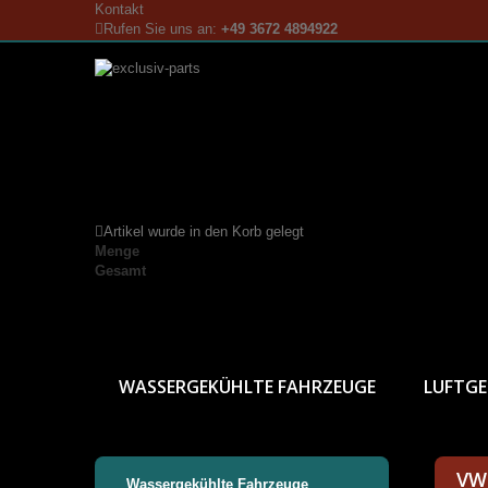
Kontakt
Rufen Sie uns an:
+49 3672 4894922
Artikel wurde in den Korb gelegt
Menge
Gesamt
WASSERGEKÜHLTE FAHRZEUGE
LUFTGE
VW
Wassergekühlte Fahrzeuge