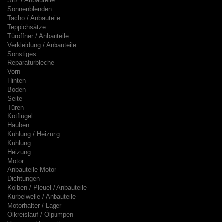
Sitz / Anbauteile
Sonnenblenden
Tacho / Anbauteile
Teppichsätze
Türöffner / Anbauteile
Verkleidung / Anbauteile
Sonstiges
Reparaturbleche
Vorn
Hinten
Boden
Seite
Türen
Kotflügel
Hauben
Kühlung / Heizung
Kühlung
Heizung
Motor
Anbauteile Motor
Dichtungen
Kolben / Pleuel / Anbauteile
Kurbelwelle / Anbauteile
Motorhalter / Lager
Ölkreislauf / Ölpumpen