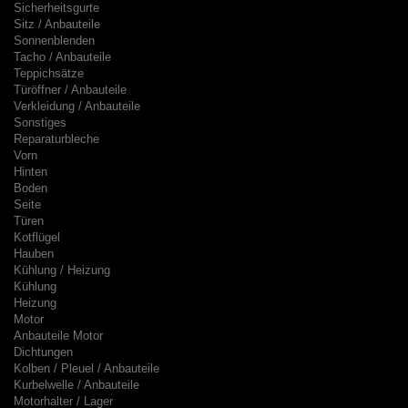
Sicherheitsgurte
Sitz / Anbauteile
Sonnenblenden
Tacho / Anbauteile
Teppichsätze
Türöffner / Anbauteile
Verkleidung / Anbauteile
Sonstiges
Reparaturbleche
Vorn
Hinten
Boden
Seite
Türen
Kotflügel
Hauben
Kühlung / Heizung
Kühlung
Heizung
Motor
Anbauteile Motor
Dichtungen
Kolben / Pleuel / Anbauteile
Kurbelwelle / Anbauteile
Motorhalter / Lager