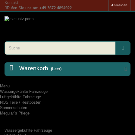
Kontakt
Anmelden
Rufen Sie uns an:
+49 3672 4894922
Warenkorb
(Leer)
Menu
Wassergekühlte Fahrzeuge
Luftgekühlte Fahrzeuge
NOS Teile / Restposten
Sonnenschuten
Meguiar`s Pflege
Wassergekühlte Fahrzeuge