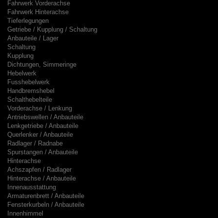
Fahrwerk Vorderachse
Fahrwerk Hinterachse
Tieferlegungen
Getriebe / Kupplung / Schaltung
Anbauteile / Lager
Schaltung
Kupplung
Dichtungen, Simmeringe
Hebelwerk
Fusshebelwerk
Handbremshebel
Schalthebelteile
Vorderachse / Lenkung
Antriebswellen / Anbauteile
Lenkgetriebe / Anbauteile
Querlenker / Anbauteile
Radlager / Radnabe
Spurstangen / Anbauteile
Hinterachse
Achszapfen / Radlager
Hinterachse / Anbauteile
Innenausstattung
Armaturenbrett / Anbauteile
Fensterkurbeln / Anbauteile
Innenhimmel