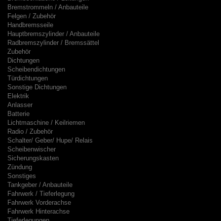
Bremstrommeln / Anbauteile
Felgen / Zubehör
Handbremsseile
Hauptbremszylinder / Anbauteile
Radbremszylinder / Bremssättel
Zubehör
Dichtungen
Scheibendichtungen
Türdichtungen
Sonstige Dichtungen
Elektrik
Anlasser
Batterie
Lichtmaschine / Keilriemen
Radio / Zubehör
Schalter/ Geber/ Hupe/ Relais
Scheibenwischer
Sicherungskasten
Zündung
Sonstiges
Tankgeber / Anbauteile
Fahrwerk / Tieferlegung
Fahrwerk Vorderachse
Fahrwerk Hinterachse
Tieferlegungen