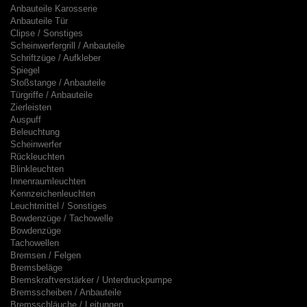
Anbauteile Karosserie
Anbauteile Tür
Clipse / Sonstiges
Scheinwerfergrill / Anbauteile
Schriftzüge / Aufkleber
Spiegel
Stoßstange / Anbauteile
Türgriffe / Anbauteile
Zierleisten
Auspuff
Beleuchtung
Scheinwerfer
Rückleuchten
Blinkleuchten
Innenraumleuchten
Kennzeichenleuchten
Leuchtmittel / Sonstiges
Bowdenzüge / Tachowelle
Bowdenzüge
Tachowellen
Bremsen / Felgen
Bremsbeläge
Bremskraftverstärker / Unterdruckpumpe
Bremsscheiben / Anbauteile
Bremsschläuche / Leitungen