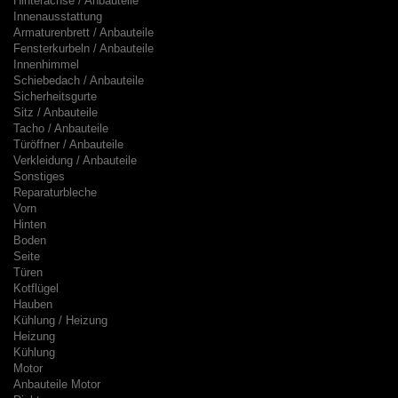
Hinterachse / Anbauteile
Innenausstattung
Armaturenbrett / Anbauteile
Fensterkurbeln / Anbauteile
Innenhimmel
Schiebedach / Anbauteile
Sicherheitsgurte
Sitz / Anbauteile
Tacho / Anbauteile
Türöffner / Anbauteile
Verkleidung / Anbauteile
Sonstiges
Reparaturbleche
Vorn
Hinten
Boden
Seite
Türen
Kotflügel
Hauben
Kühlung / Heizung
Heizung
Kühlung
Motor
Anbauteile Motor