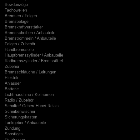
Bowdenzüge
Tachowellen
Bremsen / Felgen
Bremsbeläge
Bremskraftverstärker
Bremsscheiben / Anbauteile
Bremstrommeln / Anbauteile
Felgen / Zubehör
Handbremsseile
Hauptbremszylinder / Anbauteile
Radbremszylinder / Bremssättel
Zubehör
Bremsschläuche / Leitungen
Elektrik
Anlasser
Batterie
Lichtmaschine / Keilriemen
Radio / Zubehör
Schalter/ Geber/ Hupe/ Relais
Scheibenwischer
Sicherungskasten
Tankgeber / Anbauteile
Zündung
Sonstiges
Dichtungen