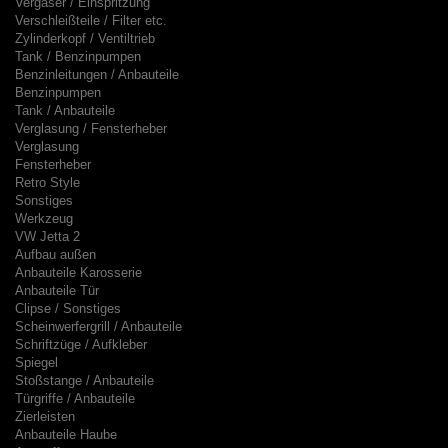
Vergaser / Einspritzung
Verschleißteile / Filter etc.
Zylinderkopf / Ventiltrieb
Tank / Benzinpumpen
Benzinleitungen / Anbauteile
Benzinpumpen
Tank / Anbauteile
Verglasung / Fensterheber
Verglasung
Fensterheber
Retro Style
Sonstiges
Werkzeug
VW Jetta 2
Aufbau außen
Anbauteile Karosserie
Anbauteile Tür
Clipse / Sonstiges
Scheinwerfergrill / Anbauteile
Schriftzüge / Aufkleber
Spiegel
Stoßstange / Anbauteile
Türgriffe / Anbauteile
Zierleisten
Anbauteile Haube