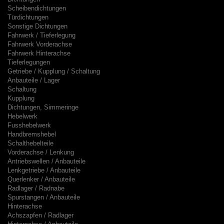
Scheibendichtungen
Türdichtungen
Sonstige Dichtungen
Fahrwerk / Tieferlegung
Fahrwerk Vorderachse
Fahrwerk Hinterachse
Tieferlegungen
Getriebe / Kupplung / Schaltung
Anbauteile / Lager
Schaltung
Kupplung
Dichtungen, Simmeringe
Hebelwerk
Fusshebelwerk
Handbremshebel
Schalthebelteile
Vorderachse / Lenkung
Antriebswellen / Anbauteile
Lenkgetriebe / Anbauteile
Querlenker / Anbauteile
Radlager / Radnabe
Spurstangen / Anbauteile
Hinterachse
Achszapfen / Radlager