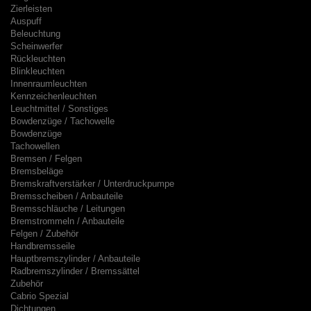
Zierleisten
Auspuff
Beleuchtung
Scheinwerfer
Rückleuchten
Blinkleuchten
Innenraumleuchten
Kennzeichenleuchten
Leuchtmittel / Sonstiges
Bowdenzüge / Tachowelle
Bowdenzüge
Tachowellen
Bremsen / Felgen
Bremsbeläge
Bremskraftverstärker / Unterdruckpumpe
Bremsscheiben / Anbauteile
Bremsschläuche / Leitungen
Bremstrommeln / Anbauteile
Felgen / Zubehör
Handbremsseile
Hauptbremszylinder / Anbauteile
Radbremszylinder / Bremssättel
Zubehör
Cabrio Spezial
Dichtungen