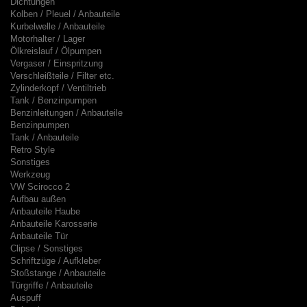
Dichtungen
Kolben / Pleuel / Anbauteile
Kurbelwelle / Anbauteile
Motorhalter / Lager
Ölkreislauf / Ölpumpen
Vergaser / Einspritzung
Verschleißteile / Filter etc.
Zylinderkopf / Ventiltrieb
Tank / Benzinpumpen
Benzinleitungen / Anbauteile
Benzinpumpen
Tank / Anbauteile
Retro Style
Sonstiges
Werkzeug
VW Scirocco 2
Aufbau außen
Anbauteile Haube
Anbauteile Karosserie
Anbauteile Tür
Clipse / Sonstiges
Schriftzüge / Aufkleber
Stoßstange / Anbauteile
Türgriffe / Anbauteile
Auspuff