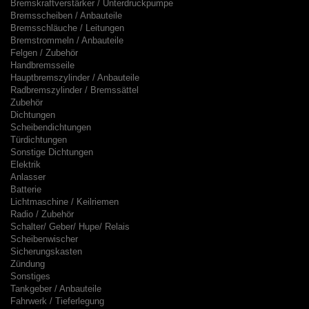
Bremskraftverstärker / Unterdruckpumpe
Bremsscheiben / Anbauteile
Bremsschläuche / Leitungen
Bremstrommeln / Anbauteile
Felgen / Zubehör
Handbremsseile
Hauptbremszylinder / Anbauteile
Radbremszylinder / Bremssättel
Zubehör
Dichtungen
Scheibendichtungen
Türdichtungen
Sonstige Dichtungen
Elektrik
Anlasser
Batterie
Lichtmaschine / Keilriemen
Radio / Zubehör
Schalter/ Geber/ Hupe/ Relais
Scheibenwischer
Sicherungskasten
Zündung
Sonstiges
Tankgeber / Anbauteile
Fahrwerk / Tieferlegung