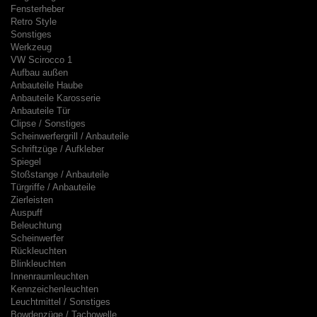
Fensterheber
Retro Style
Sonstiges
Werkzeug
VW Scirocco 1
Aufbau außen
Anbauteile Haube
Anbauteile Karosserie
Anbauteile Tür
Clipse / Sonstiges
Scheinwerfergrill / Anbauteile
Schriftzüge / Aufkleber
Spiegel
Stoßstange / Anbauteile
Türgriffe / Anbauteile
Zierleisten
Auspuff
Beleuchtung
Scheinwerfer
Rückleuchten
Blinkleuchten
Innenraumleuchten
Kennzeichenleuchten
Leuchtmittel / Sonstiges
Bowdenzüge / Tachowelle