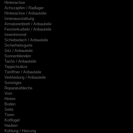
Hinterachse
Achszapfen / Radlager
Hinterachse / Anbauteile
Innenausstattung
Armaturenbrett / Anbauteile
Fensterkurbeln / Anbauteile
Innenhimmel
Schiebedach / Anbauteile
Sicherheitsgurte
Sitz / Anbauteile
Sonnenblenden
Tacho / Anbauteile
Teppichsätze
Türöffner / Anbauteile
Verkleidung / Anbauteile
Sonstiges
Reparaturbleche
Vorn
Hinten
Boden
Seite
Türen
Kotflügel
Hauben
Kühlung / Heizung