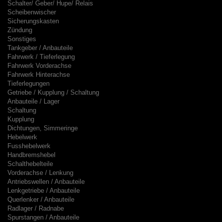
Schalter/ Geber/ Hupe/ Relais
Scheibenwischer
Sicherungskasten
Zündung
Sonstiges
Tankgeber / Anbauteile
Fahrwerk / Tieferlegung
Fahrwerk Vorderachse
Fahrwerk Hinterachse
Tieferlegungen
Getriebe / Kupplung / Schaltung
Anbauteile / Lager
Schaltung
Kupplung
Dichtungen, Simmeringe
Hebelwerk
Fusshebelwerk
Handbremshebel
Schalthebelteile
Vorderachse / Lenkung
Antriebswellen / Anbauteile
Lenkgetriebe / Anbauteile
Querlenker / Anbauteile
Radlager / Radnabe
Spurstangen / Anbauteile