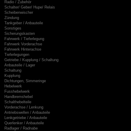
Radio / Zubehör
Schalter/ Geber/ Hupe/ Relais
Scheibenwischer
Zündung
Tankgeber / Anbauteile
Sonstiges
Sicherungskasten
Fahrwerk / Tieferlegung
Fahrwerk Vorderachse
Fahrwerk Hinterachse
Tieferlegungen
Getriebe / Kupplung / Schaltung
Anbauteile / Lager
Schaltung
Kupplung
Dichtungen, Simmeringe
Hebelwerk
Fusshebelwerk
Handbremshebel
Schalthebelteile
Vorderachse / Lenkung
Antriebswellen / Anbauteile
Lenkgetriebe / Anbauteile
Querlenker / Anbauteile
Radlager / Radnabe