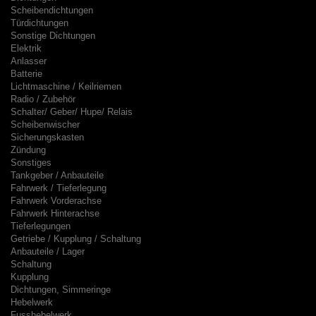
Scheibendichtungen
Türdichtungen
Sonstige Dichtungen
Elektrik
Anlasser
Batterie
Lichtmaschine / Keilriemen
Radio / Zubehör
Schalter/ Geber/ Hupe/ Relais
Scheibenwischer
Sicherungskasten
Zündung
Sonstiges
Tankgeber / Anbauteile
Fahrwerk / Tieferlegung
Fahrwerk Vorderachse
Fahrwerk Hinterachse
Tieferlegungen
Getriebe / Kupplung / Schaltung
Anbauteile / Lager
Schaltung
Kupplung
Dichtungen, Simmeringe
Hebelwerk
Fusshebelwerk