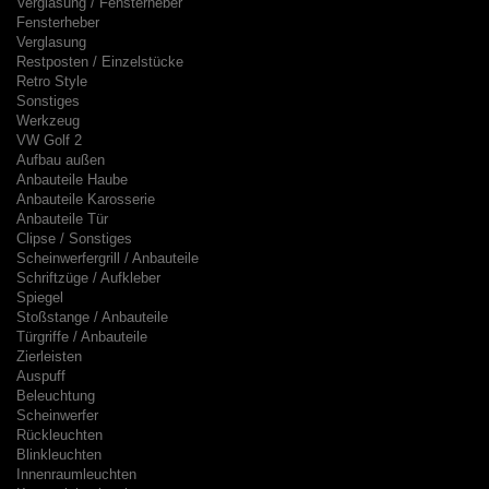
Verglasung / Fensterheber
Fensterheber
Verglasung
Restposten / Einzelstücke
Retro Style
Sonstiges
Werkzeug
VW Golf 2
Aufbau außen
Anbauteile Haube
Anbauteile Karosserie
Anbauteile Tür
Clipse / Sonstiges
Scheinwerfergrill / Anbauteile
Schriftzüge / Aufkleber
Spiegel
Stoßstange / Anbauteile
Türgriffe / Anbauteile
Zierleisten
Auspuff
Beleuchtung
Scheinwerfer
Rückleuchten
Blinkleuchten
Innenraumleuchten