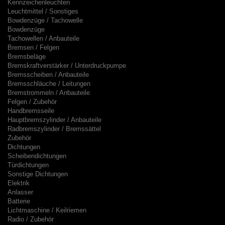
Kennzeichenleuchten
Leuchtmittel / Sonstiges
Bowdenzüge / Tachowelle
Bowdenzüge
Tachowellen / Anbauteile
Bremsen / Felgen
Bremsbeläge
Bremskraftverstärker / Unterdruckpumpe
Bremsscheiben / Anbauteile
Bremsschläuche / Leitungen
Bremstrommeln / Anbauteile
Felgen / Zubehör
Handbremsseile
Hauptbremszylinder / Anbauteile
Radbremszylinder / Bremssättel
Zubehör
Dichtungen
Scheibendichtungen
Türdichtungen
Sonstige Dichtungen
Elektrik
Anlasser
Batterie
Lichtmaschine / Keilriemen
Radio / Zubehör