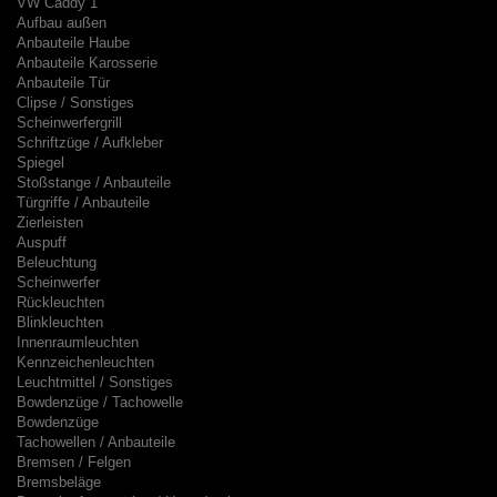
VW Caddy 1
Aufbau außen
Anbauteile Haube
Anbauteile Karosserie
Anbauteile Tür
Clipse / Sonstiges
Scheinwerfergrill
Schriftzüge / Aufkleber
Spiegel
Stoßstange / Anbauteile
Türgriffe / Anbauteile
Zierleisten
Auspuff
Beleuchtung
Scheinwerfer
Rückleuchten
Blinkleuchten
Innenraumleuchten
Kennzeichenleuchten
Leuchtmittel / Sonstiges
Bowdenzüge / Tachowelle
Bowdenzüge
Tachowellen / Anbauteile
Bremsen / Felgen
Bremsbeläge