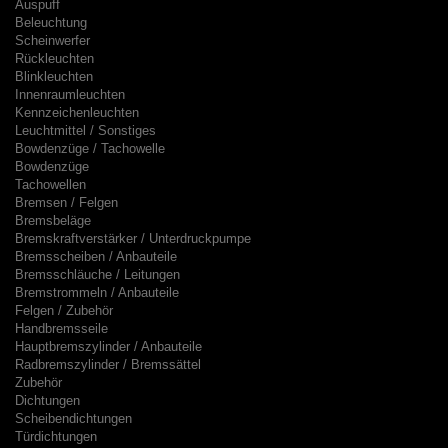
Auspuff
Beleuchtung
Scheinwerfer
Rückleuchten
Blinkleuchten
Innenraumleuchten
Kennzeichenleuchten
Leuchtmittel / Sonstiges
Bowdenzüge / Tachowelle
Bowdenzüge
Tachowellen
Bremsen / Felgen
Bremsbeläge
Bremskraftverstärker / Unterdruckpumpe
Bremsscheiben / Anbauteile
Bremsschläuche / Leitungen
Bremstrommeln / Anbauteile
Felgen / Zubehör
Handbremsseile
Hauptbremszylinder / Anbauteile
Radbremszylinder / Bremssättel
Zubehör
Dichtungen
Scheibendichtungen
Türdichtungen