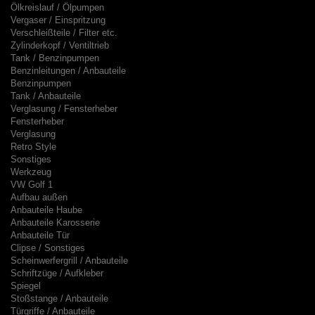
Ölkreislauf / Ölpumpen
Vergaser / Einspritzung
Verschleißteile / Filter etc.
Zylinderkopf / Ventiltrieb
Tank / Benzinpumpen
Benzinleitungen / Anbauteile
Benzinpumpen
Tank / Anbauteile
Verglasung / Fensterheber
Fensterheber
Verglasung
Retro Style
Sonstiges
Werkzeug
VW Golf 1
Aufbau außen
Anbauteile Haube
Anbauteile Karosserie
Anbauteile Tür
Clipse / Sonstiges
Scheinwerfergrill / Anbauteile
Schriftzüge / Aufkleber
Spiegel
Stoßstange / Anbauteile
Türgriffe / Anbauteile