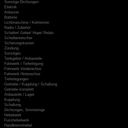
Sonstige Dichtungen
Elektrik
Anlasser
Batterie
Lichtmaschine / Keilriemen
Radio / Zubehör
Schalter/ Geber/ Hupe/ Relais
Scheibenwischer
Sicherungskasten
Zündung
Sonstiges
Tankgeber / Anbauteile
Fahrwerk / Tieferlegung
Fahrwerk Vorderachse
Fahrwerk Hinterachse
Tieferlegungen
Getriebe / Kupplung / Schaltung
Getriebe komplett
Anbauteile / Lager
Kupplung
Schaltung
Dichtungen, Simmeringe
Hebelwerk
Fusshebelwerk
Handbremshebel