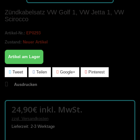
Zündkabelsatz VW Golf 1, VW Jetta 1, VW
Scirocco
Artikel-Nr.:
EP0293
Zustand:
Neuer Artikel
Artikel am Lager
Tweet
Teilen
Google+
Pinterest
Ausdrucken
24,90€
inkl. MwSt.
zzgl. Versandkosten
Lieferzeit: 2-3 Werktage