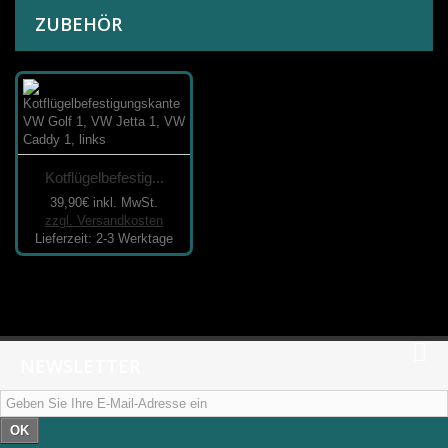
ZUBEHÖR
Kotflügelbefestig...
39,90€
inkl. MwSt.
zzgl. Versandkosten
Lieferzeit: 2-3 Werktage
NEWSLETTER
OK