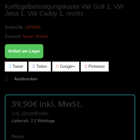
Kotflügelbefestigungskante VW Golf 1, VW
Jetta 1, VW Caddy 1, rechts
Artikel-Nr.:
EP0609
Zustand:
Neuer Artikel
Artikel am Lager
Tweet
Teilen
Google+
Pinterest
Ausdrucken
39,90€
inkl. MwSt.
zzgl. Versandkosten
Lieferzeit: 2-3 Werktage
Menge