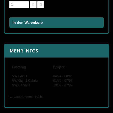
In den Warenkorb
MEHR INFOS
Fahrzeug:
Baujahr:
VW Golf 1
04/74 - 08/83
VW Golf 1 Cabrio
01/79 - 07/93
VW Caddy 1
10/82 - 07/92
Einbauort: vorn, rechts