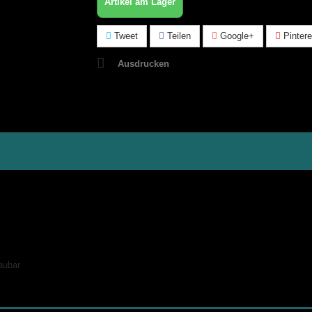
Artikel am Lager
Tweet
Teilen
Google+
Pintere
Ausdrucken
aubar