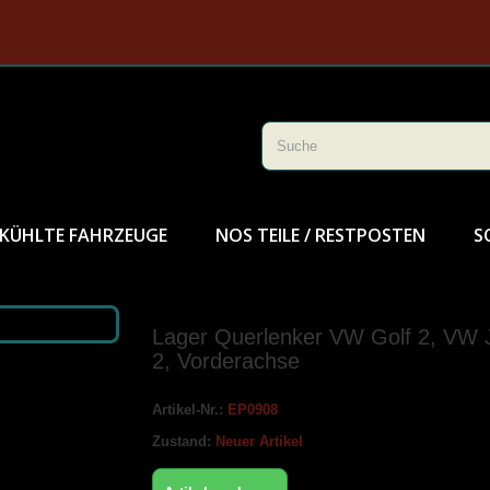
KÜHLTE FAHRZEUGE
NOS TEILE / RESTPOSTEN
S
Lager Querlenker VW Golf 2, VW 
2, Vorderachse
Artikel-Nr.:
EP0908
Zustand:
Neuer Artikel