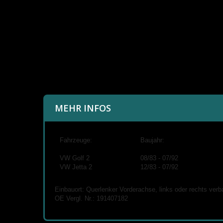
MEHR INFOS
Fahrzeuge:
Baujahr:
VW Golf 2
08/83 - 07/92
VW Jetta 2
12/83 - 07/92
Einbauort: Querlenker Vorderachse, links oder rechts verb
OE Vergl. Nr.: 191407182