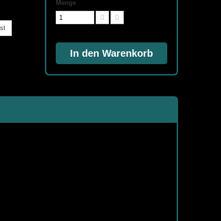
Menge
st
In den Warenkorb