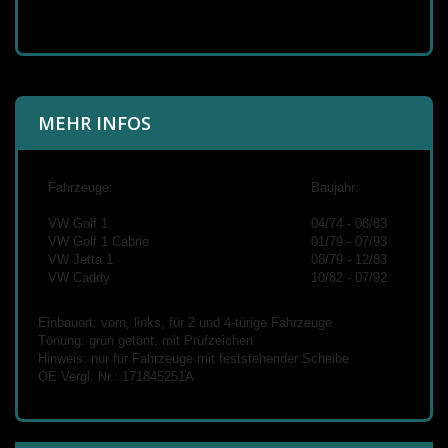
MEHR INFOS
Fahrzeuge:
Baujahr:
VW Golf 1
04/74 - 08/83
VW Golf 1 Cabrio
01/79 - 07/93
VW Jetta 1
08/79 - 12/83
VW Caddy
10/82 - 07/92
Einbauort: vorn, links, für 2 und 4-türige Fahrzeuge
Tönung: grün getönt, mit Prüfzeichen
Hinweis: nur für Fahrzeuge mit feststehender Scheibe
OE Vergl. Nr.: 171845251A