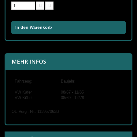
In den Warenkorb
MEHR INFOS
Fahrzeug:
Baujahr:
VW Käfer
08/67 - 11/85
VW Kübel
08/69 - 12/79
OE Vergl. Nr.: 113957063B