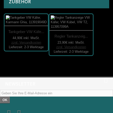
ZUBEHÖR
Tankgeber VW Käfe...
Regler Tankanzeig...
44,90€
inkl. MwSt.
zzgl. Versandkosten
23,90€
inkl. MwSt.
Lieferzeit: 2-3 Werktage
zzgl. Versandkosten
Lieferzeit: 2-3 Werktage
NEWSLETTER
OK