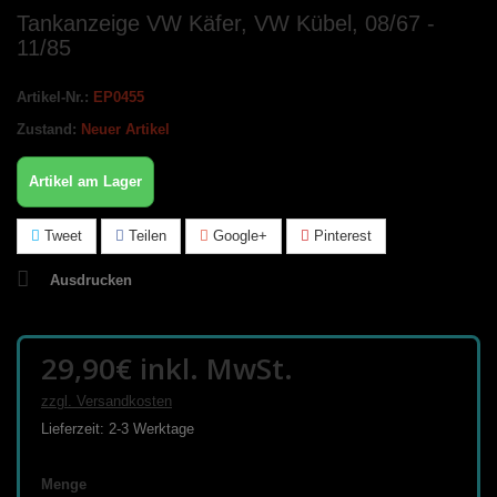
Tankanzeige VW Käfer, VW Kübel, 08/67 -
11/85
Artikel-Nr.:
EP0455
Zustand:
Neuer Artikel
Artikel am Lager
Tweet
Teilen
Google+
Pinterest
Ausdrucken
29,90€
inkl. MwSt.
zzgl. Versandkosten
Lieferzeit: 2-3 Werktage
Menge