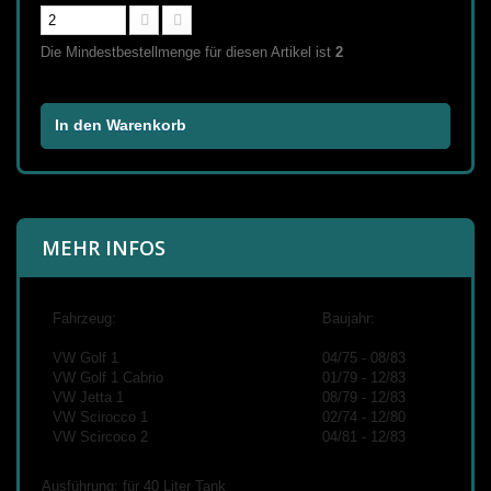
Die Mindestbestellmenge für diesen Artikel ist
2
In den Warenkorb
MEHR INFOS
Fahrzeug:
Baujahr:
VW Golf 1
04/75 - 08/83
VW Golf 1 Cabrio
01/79 - 12/83
VW Jetta 1
08/79 - 12/83
VW Scirocco 1
02/74 - 12/80
VW Scircoco 2
04/81 - 12/83
Ausführung: für 40 Liter Tank