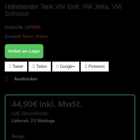
Haltebänder Tank VW Golf, VW Jetta, VW
Scirocco
Artikel-Nr.:
EP0556
Zustand:
Neuer Artikel
Artikel am Lager
Tweet
Teilen
Google+
Pinterest
Ausdrucken
44,90€
inkl. MwSt.
zzgl. Versandkosten
Lieferzeit: 2-3 Werktage
Menge