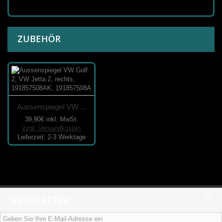
ZUBEHÖR
Aussenspiegel VW ...
39,90€
inkl. MwSt.
zzgl. Versandkosten
Lieferzeit: 2-3 Werktage
NEWSLETTER