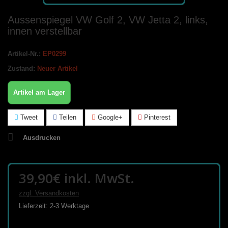
Aussenspiegel VW Golf 2, VW Jetta 2, links,
innen verstellbar
Artikel-Nr.:
EP0299
Zustand:
Neuer Artikel
Artikel am Lager
Tweet
Teilen
Google+
Pinterest
Ausdrucken
39,90€
inkl. MwSt.
zzgl. Versandkosten
Lieferzeit: 2-3 Werktage