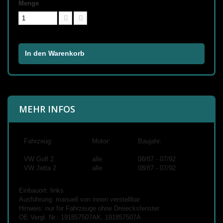
Menge
In den Warenkorb
MEHR INFOS
Fahrzeug:
Motor:
Baujahr:
VW Golf 2
alle
08/87 - 07/92
VW Jetta 2
alle
08/87 - 07/92
Einbauort: links
Ausführung: manuell von innen verstellbar
Hinweis: nur für Fahrzeuge ohne Dreiecksfenster
OE Vergl. Nr.: 191857507AK, 191857507A