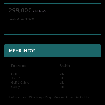
299,00€
inkl. MwSt.
zzgl. Versandkosten
MEHR INFOS
Fahrzeuge:
Baujahr:
Golf 1
alle
Jetta 1
alle
Golf 1 Cabrio
alle
Caddy 1
alle
Lieferumgang: Wischergestänge, Anbausatz inkl. Gutachten