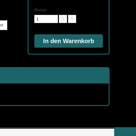
Menge
st
In den Warenkorb