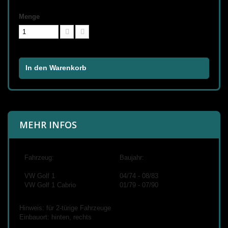
Menge
In den Warenkorb
MEHR INFOS
Fahrzeug:
Baujahr:
VW Golf 1
04/74 - 08/83
VW Golf 1 Cabrio
01/79 - 07/90
Hinweis: für 2-türige Fahrzeuge
Einbauort: hinten, rechts