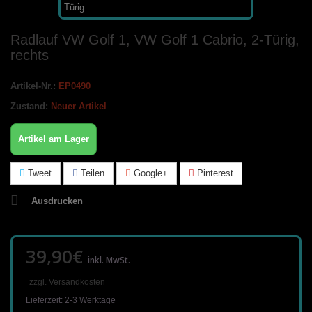
Radlauf VW Golf 1, VW Golf 1 Cabrio, 2-Türig,
rechts
Artikel-Nr.:
EP0490
Zustand:
Neuer Artikel
Artikel am Lager
Tweet
Teilen
Google+
Pinterest
Ausdrucken
39,90€
inkl. MwSt.
zzgl. Versandkosten
Lieferzeit: 2-3 Werktage