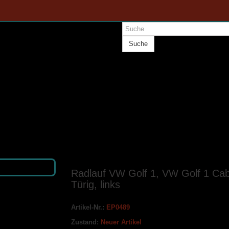
Suche
Radlauf VW Golf 1, VW Golf 1 Cabr
Türig, links
Artikel-Nr.:
EP0489
Zustand:
Neuer Artikel