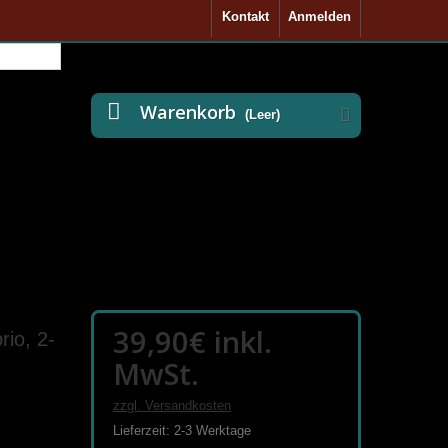
Kontakt
Anmelden
Warenkorb
(Leer)
39,90€
inkl.
io, 2-
MwSt.
zzgl. Versandkosten
Lieferzeit: 2-3 Werktage