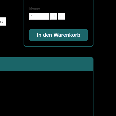
Menge
st
In den Warenkorb