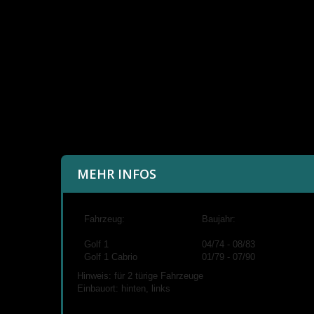
MEHR INFOS
Fahrzeug:
Baujahr:
Golf 1
04/74 - 08/83
Golf 1 Cabrio
01/79 - 07/90
Hinweis: für 2 türige Fahrzeuge
Einbauort: hinten, links