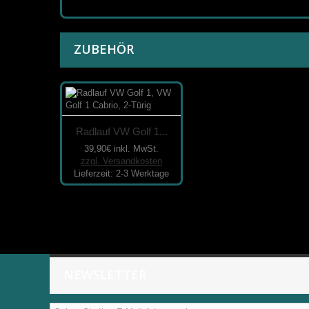
ZUBEHÖR
Radlauf VW Golf 1...
39,90€
inkl. MwSt.
zzgl. Versandkosten
Lieferzeit: 2-3 Werktage
NEWSLETTER