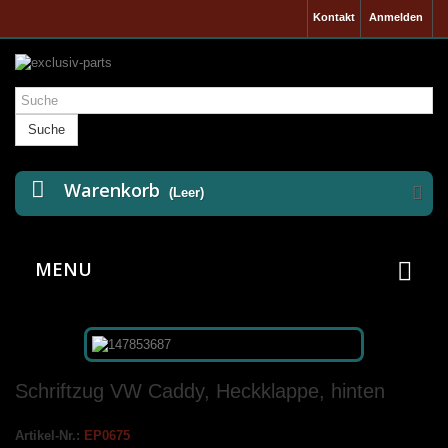
Kontakt
Anmelden
Suche
Warenkorb
(Leer)
MENU
Schriftzug VW Caddy, Heckklappe, hinten
Artikel-Nr.:
EP0675