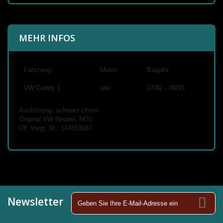
MEHR INFOS
Fahrzeug:
Motor:
Baujahr:
VW Caddy 1
alle
07/82 - 08/93
Ausführung: schwarz chrom
Original VW Neuteil, NOS
OE Vergl. Nr.: 147853687
Newsletter