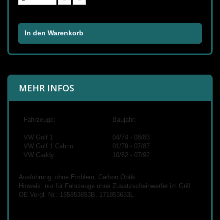
In den Warenkorb
MEHR INFOS
Fahrzeuge:
Baujahr:
VW Golf 1
04/74 - 08/83
VW Golf 1 Cabrio
01/79 - 07/87
VW Caddy
10/82 - 07/92
Ausführung: ohne Emblem, Carbon Optik
Hinweis: nur für Fahrzeuge ohne Zusatzscheinwerfer im Grill
OE Vergl. Nr.: 155853653B, 171853653L