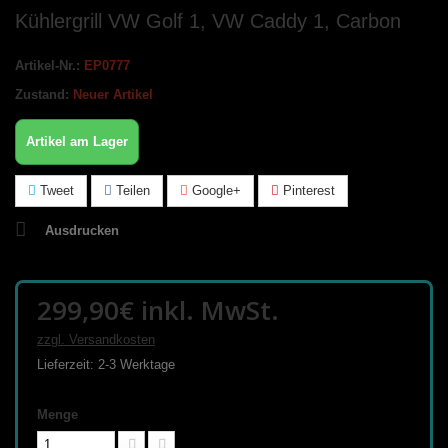
Kühlergrill VW Golf 1, VW Caddy 1, Carbon
Artikel-Nr.:
EP0777
Zustand:
Neuer Artikel
Artikel am Lager
Tweet
Teilen
Google+
Pinterest
Ausdrucken
299,90€
inkl. MwSt.
zzgl. Versandkosten
Lieferzeit: 2-3 Werktage
Menge