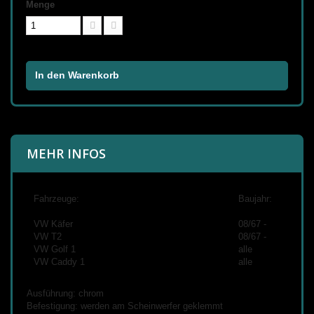
Menge
In den Warenkorb
MEHR INFOS
Fahrzeuge:
Baujahr:
VW Käfer
08/67 -
VW T2
08/67 -
VW Golf 1
alle
VW Caddy 1
alle
Ausführung: chrom
Befestigung: werden am Scheinwerfer geklemmt