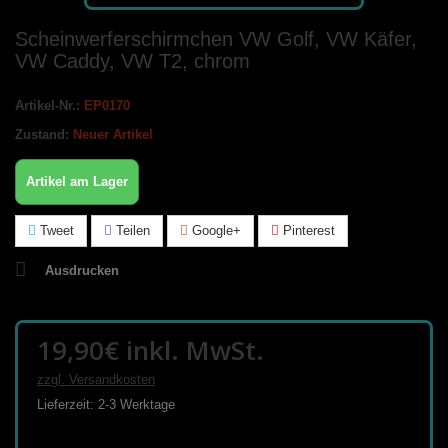
Scheinwerferschirmchen VW Golf, VW Käfer,
VW Caddy, VW T2, chrom
Artikel-Nr.:
EP0170
Zustand:
Neuer Artikel
Artikel am Lager
Tweet
Teilen
Google+
Pinterest
Ausdrucken
19,90€
inkl. MwSt.
zzgl. Versandkosten
Lieferzeit: 2-3 Werktage