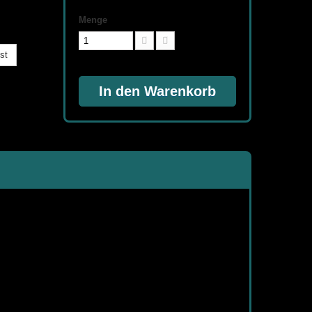
Menge
st
In den Warenkorb