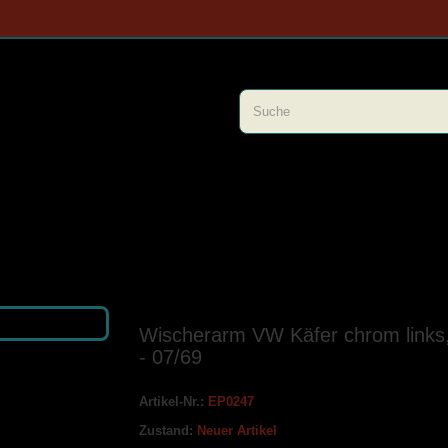
Wischerarm VW Käfer chrom links
- 07/69
Artikel-Nr.:
EP0247
Zustand:
Neuer Artikel