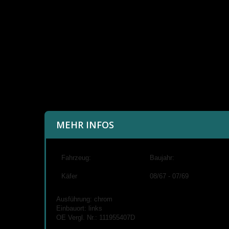
MEHR INFOS
Fahrzeug:
Baujahr:
Käfer
08/67 - 07/69
Ausführung: chrom
Einbauort: links
OE Vergl. Nr.: 111955407D