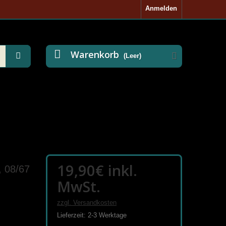
Anmelden
Warenkorb
(Leer)
19,90€
inkl.
, 08/67
MwSt.
zzgl. Versandkosten
Lieferzeit: 2-3 Werktage