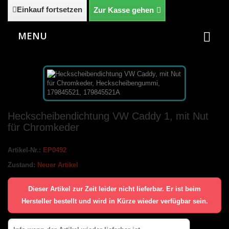
Einkauf fortsetzen
Zur Kasse gehen
MENU
Heckscheibendichtung VW Caddy 1, mit Nut
für Chromkeder
Artikel-Nr.:
EP0492
Zustand:
Neuer Artikel
Dieser Artikel zur Zeit leider nicht lieferbar. Er ist beim
Hersteller bestellt und wird in Kürze wieder verfügbar sein.