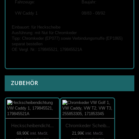
Fahrzeuge:
Baujahr:
VW Caddy 1
08/83 - 08/92
Einbauort: für Heckscheibe
Ausführung: mit Nut für Chromkeder
Tipp: Chromkeder (EP077) sowie Verbindungsmuffe (EP1865)
separat bestellen
OE Vergl. Nr.: 179845521, 179845521A
ZUBEHÖR
Heckscheibendicht...
Chromkeder Scheib...
69,90€
21,99€
inkl. MwSt.
inkl. MwSt.