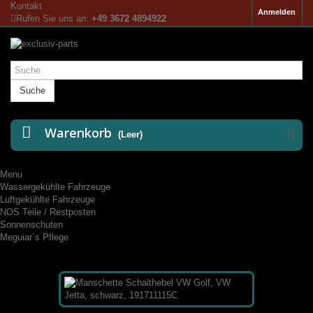
Kontakt
Anmelden
Rufen Sie uns an:
+49 3672 4894922
Suche
Warenkorb
(Leer)
Menu
Wassergekühlte Fahrzeuge
Luftgekühlte Fahrzeuge
NOS Teile / Restposten
Sonnenschuten
Meguiar`s Pflege