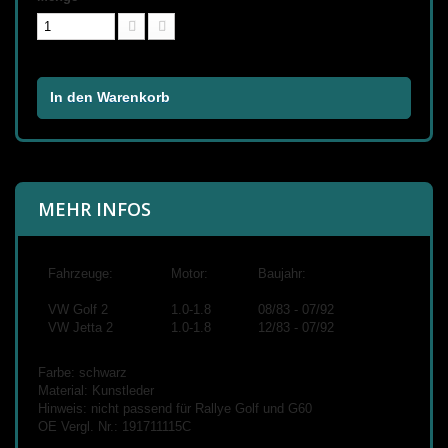
In den Warenkorb
MEHR INFOS
Fahrzeuge:
Motor:
Baujahr:
VW Golf 2
1.0-1.8
08/83 - 07/92
VW Jetta 2
1.0-1.8
12/83 - 07/92
Farbe: schwarz
Material: Kunstleder
Hinweis: nicht passend für Rallye Golf und G60
OE Vergl. Nr.:
191711115C