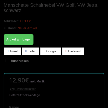
Manschette Schalthebel VW Golf, VW Jetta,
schwarz
Artikel-Nr.:
EP1335
Zustand:
Neuer Artikel
Artikel am Lager
Tweet
Teilen
Google+
Pinterest
Ausdrucken
12,90€
inkl. MwSt.
zzgl. Versandkosten
Lieferzeit: 2-3 Werktage
Menge