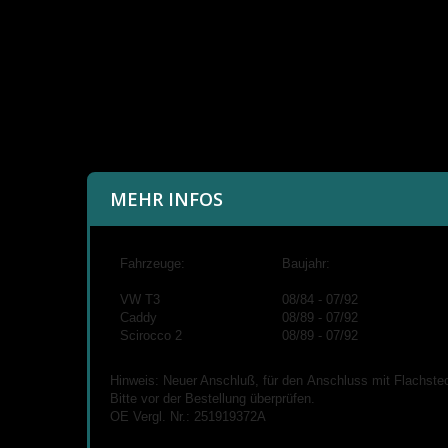
MEHR INFOS
Fahrzeuge:
Baujahr:
VW T3
08/84 - 07/92
Caddy
08/89 - 07/92
Scirocco 2
08/89 - 07/92
Hinweis: Neuer Anschluß, für den Anschluss mit Flachstec
Bitte vor der Bestellung überprüfen.
OE Vergl. Nr.: 251919372A