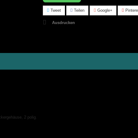
Tweet
Teilen
Google+
Pintere
Ausdrucken
kergehäuse, 2 polig.