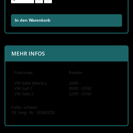
In den Warenkorb
MEHR INFOS
Fahrzeuge:
Baujahr:
VW Käfer (Mexiko)
10/90 -
VW Golf 2
08/83 - 07/92
VW Jetta 2
12/83 - 07/92
Farbe: schwarz
OE Vergl. Nr.:
191953235