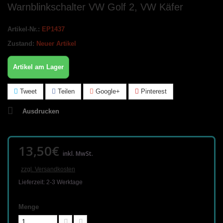
Warnblinkschalter VW Golf 2, VW Käfer
Artikel-Nr.:
EP1437
Zustand:
Neuer Artikel
Artikel am Lager
Tweet
Teilen
Google+
Pinterest
Ausdrucken
13,50€
inkl. MwSt.
zzgl. Versandkosten
Lieferzeit: 2-3 Werktage
Menge