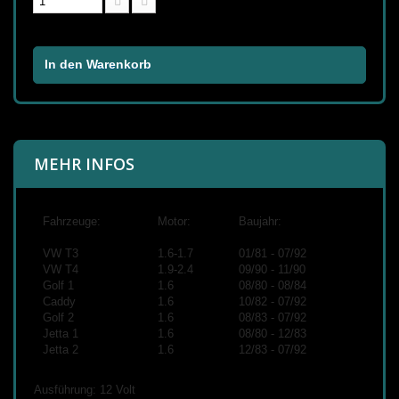
In den Warenkorb
MEHR INFOS
Fahrzeuge:
Motor:
Baujahr:
VW T3
1.6-1.7
01/81 - 07/92
VW T4
1.9-2.4
09/90 - 11/90
Golf 1
1.6
08/80 - 08/84
Caddy
1.6
10/82 - 07/92
Golf 2
1.6
08/83 - 07/92
Jetta 1
1.6
08/80 - 12/83
Jetta 2
1.6
12/83 - 07/92
Ausführung: 12 Volt