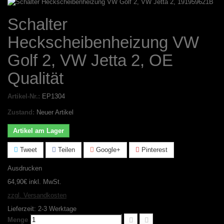
Schalter
Heckscheibenheizung VW
Golf 2, VW Jetta 2, OE
Qualität
Artikel-Nr.:
EP1304
Zustand:
Neuer Artikel
Artikel am Lager
Tweet
Teilen
Google+
Pinterest
Ausdrucken
64,90€
inkl. MwSt.
zzgl. Versandkosten
Lieferzeit: 2-3 Werktage
Menge