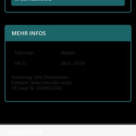
MEHR INFOS
Fahrzeuge:
Baujahr:
VW T2
08/71 - 07/79
Ausführung: ohne Chromrahmen
Einbauort: hinten links oder rechts
OE Vergl. Nr.: 211945241AD
NEWSLETTER