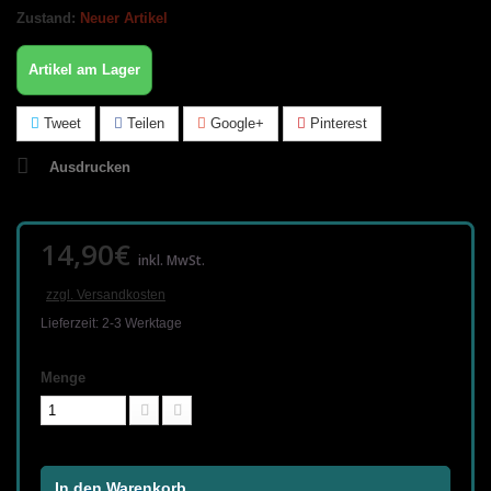
Zustand:
Neuer Artikel
Artikel am Lager
Tweet
Teilen
Google+
Pinterest
Ausdrucken
14,90€
inkl. MwSt.
zzgl. Versandkosten
Lieferzeit: 2-3 Werktage
Menge
In den Warenkorb