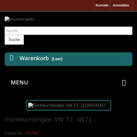
Kontakt
Anmelden
Suche
Warenkorb
(Leer)
MENU
Rückleuchtenglas VW T2, 08/71 -
Artikel-Nr.:
EP0967