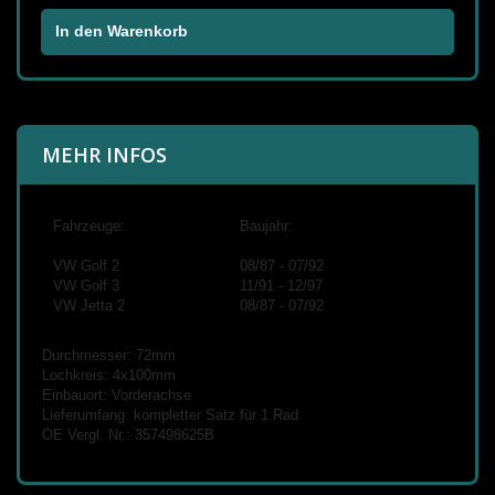
In den Warenkorb
MEHR INFOS
Fahrzeuge:
Baujahr:
VW Golf 2
08/87 - 07/92
VW Golf 3
11/91 - 12/97
VW Jetta 2
08/87 - 07/92
Durchmesser: 72mm
Lochkreis: 4x100mm
Einbauort: Vorderachse
Lieferumfang: kompletter Satz für 1 Rad
OE Vergl. Nr.:
357498625B