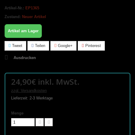
Artikel-Nr.:
EP1365
Zustand:
Neuer Artikel
Artikel am Lager
Tweet
Teilen
Google+
Pinterest
Ausdrucken
24,90€
inkl. MwSt.
zzgl. Versandkosten
Lieferzeit: 2-3 Werktage
Menge