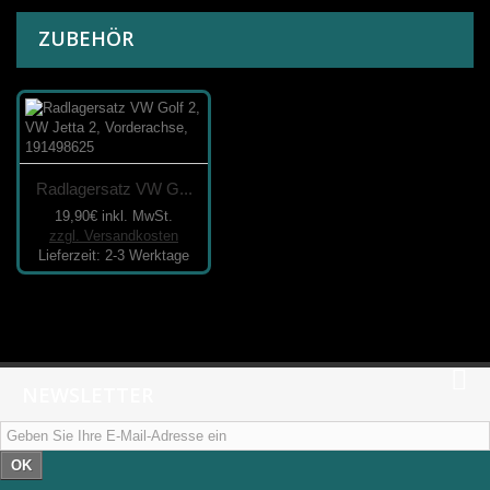
ZUBEHÖR
Radlagersatz VW G...
19,90€
inkl. MwSt.
zzgl. Versandkosten
Lieferzeit: 2-3 Werktage
NEWSLETTER
OK