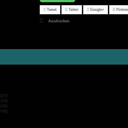
Tweet
Teilen
Google+
Pintere
Ausdrucken
12/79
07/79
12/82
07/92