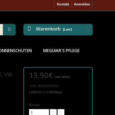
Kontakt
Anmelden
Warenkorb
(Leer)
ONNENSCHUTEN
MEGUIAR`S PFLEGE
13,90€
2, VW
inkl. MwSt.
zzgl. Versandkosten
Lieferzeit: 2-3 Werktage
Menge