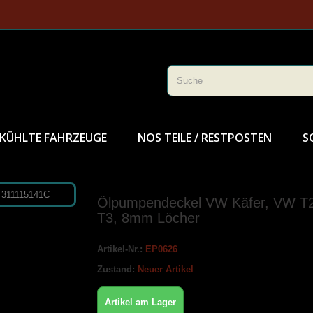
KÜHLTE FAHRZEUGE
NOS TEILE / RESTPOSTEN
S
Ölpumpendeckel VW Käfer, VW T
T3, 8mm Löcher
Artikel-Nr.:
EP0626
Zustand:
Neuer Artikel
Artikel am Lager