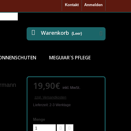
Kontakt
Anmelden
Warenkorb
(Leer)
ONNENSCHUTEN
MEGUIAR`S PFLEGE
19,90€
armann
inkl. MwSt.
zzgl. Versandkosten
Lieferzeit: 2-3 Werktage
Menge