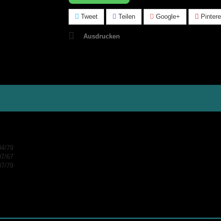
Tweet
Teilen
Google+
Pintere
Ausdrucken
04/79
07/67
07/79