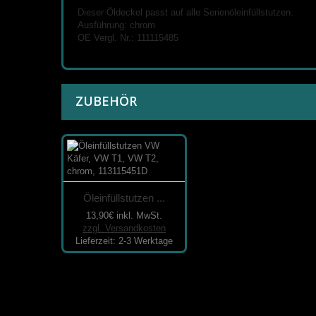
Dieser Öldeckel passt auf alle Serienöleinfüllstutzen.
Ausführung: chrom
OE Vergl. Nr.: 111115485
ZUBEHÖR
Öleinfüllstutzen ...
13,90€
inkl. MwSt.
zzgl. Versandkosten
Lieferzeit: 2-3 Werktage