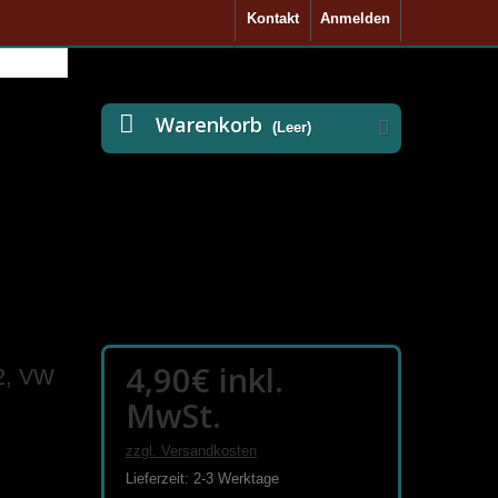
Kontakt
Anmelden
Warenkorb
(Leer)
4,90€
inkl.
2, VW
MwSt.
zzgl. Versandkosten
Lieferzeit: 2-3 Werktage