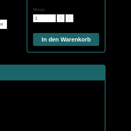
Menge
st
In den Warenkorb