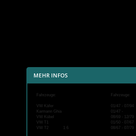
MEHR INFOS
Fahrzeuge:
Fahrzeuge:
VW Käfer
01/47 - 07/94
Karmann Ghia
01/47 -
VW Kübel
08/69 - 12/79
VW T1
01/50 - 07/67
VW T2 1.6
08/67 - 07/79