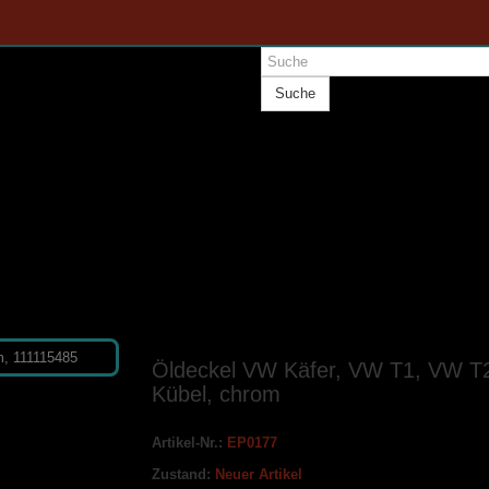
Suche
Öldeckel VW Käfer, VW T1, VW T
Kübel, chrom
Artikel-Nr.:
EP0177
Zustand:
Neuer Artikel