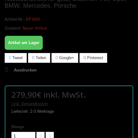
BMW, Mercedes, Porsche
Artikel-Nr.:
EP1605
Zustand:
Neuer Artikel
Artikel am Lager
Tweet
Teilen
Google+
Pinterest
Ausdrucken
279,90€
inkl. MwSt.
zzgl. Versandkosten
Lieferzeit: 2-3 Werktage
Menge