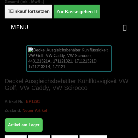
Gesamt (inkl. MwSt.)
Einkauf fortsetzen
Zur Kasse gehen
MENU
Deckel Ausgleichsbehälter Kühlflüssigkeit VW
Golf, VW Caddy, VW Scirocco
Artikel-Nr.:
EP1291
Zustand:
Neuer Artikel
Artikel am Lager