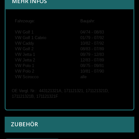
MEHR INFOS
Fahrzeuge:
Baujahr:
VW Golf 1
04/74 - 08/83
VW Golf 1 Cabrio
01/79 - 07/92
VW Caddy
10/82 - 07/92
VW Golf 2
08/83 - 07/89
VW Jetta 1
08/79 - 12/83
VW Jetta 2
12/83 - 07/89
VW Polo 1
08/75 - 09/81
VW Polo 2
10/81 - 07/90
VW Scirocco
alle
OE Vergl. Nr.: 443121321A, 171121321, 171121321D,
171121321B, 171121321F
ZUBEHÖR