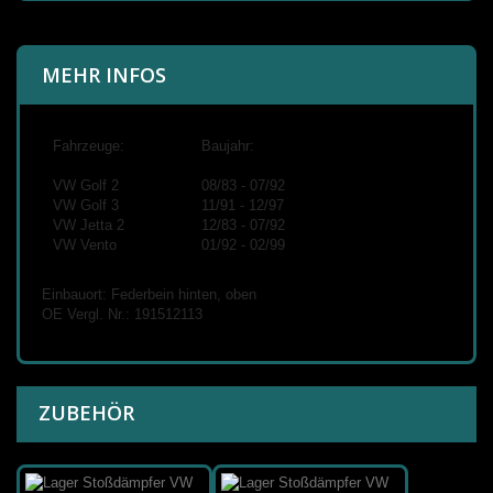
MEHR INFOS
Fahrzeuge:
Baujahr:
VW Golf 2
08/83 - 07/92
VW Golf 3
11/91 - 12/97
VW Jetta 2
12/83 - 07/92
VW Vento
01/92 - 02/99
Einbauort: Federbein hinten, oben
OE Vergl. Nr.: 191512113
ZUBEHÖR