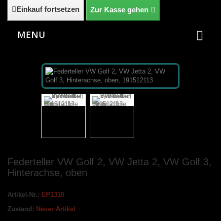
Einkauf fortsetzen
Zur Kasse gehen
MENU
Federteller VW Golf 2, VW Jetta 2, VW Golf 3,
Hinterachse, oben
Artikel-Nr.:
EP1310
Zustand:
Neuer Artikel