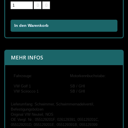
In den Warenkorb
MEHR INFOS
Fahrzeuge:
Motorkennbuchstabe:
VW Golf 1
SB / GHI
VW Scirocco 1
SB / GHI
Lieferumfang: Schwimmer, Schwimmernadelventil,
Befestigungsbolzen
Original VW Neuteil, NOS
OE Vergl. Nr.: 055129201F, 026129391, 055129201C,
055129201D, 055129201E, 055129391B, 055129399