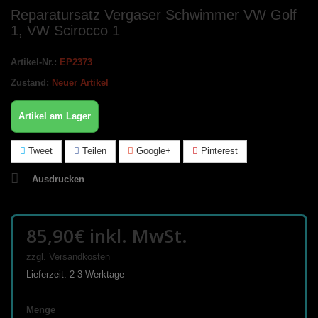
Reparatursatz Vergaser Schwimmer VW Golf
1, VW Scirocco 1
Artikel-Nr.:
EP2373
Zustand:
Neuer Artikel
Artikel am Lager
Tweet
Teilen
Google+
Pinterest
Ausdrucken
85,90€
inkl. MwSt.
zzgl. Versandkosten
Lieferzeit: 2-3 Werktage
Menge