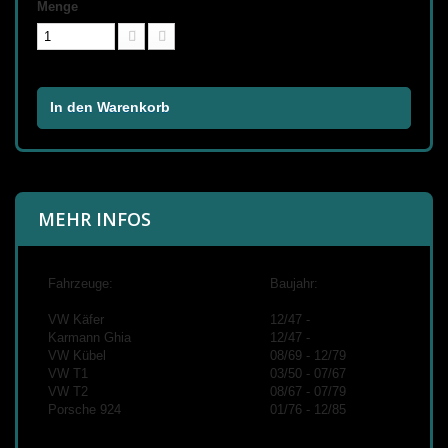
Menge
In den Warenkorb
MEHR INFOS
Fahrzeuge:
Baujahr:
VW Käfer
12/47 -
Karmann Ghia
12/47 -
VW Kübel
08/69 - 12/79
VW T1
03/50 - 07/67
VW T2
08/67 - 07/79
Porsche 924
01/76 - 12/85