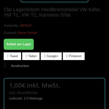
Clip Lagerbolzen Handbremshebel VW Käfer,
VW T1, VW T2, Karmann Ghia
Artikel-Nr.:
EP2147
Zustand:
Neuer Artikel
Artikel am Lager
Tweet
Teilen
Google+
Pinterest
Ausdrucken
1,00€
inkl. MwSt.
zzgl. Versandkosten
Lieferzeit: 2-3 Werktage