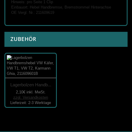
Hinweis: pro Seite 1 Clip
Einbauort: Hebel Handbremse, Bremstrommel Hinterachse
OE Vergl. Nr.: 211609619
ZUBEHÖR
Lagerbolzen Handb...
2,10€
inkl. MwSt.
zzgl. Versandkosten
Lieferzeit: 2-3 Werktage