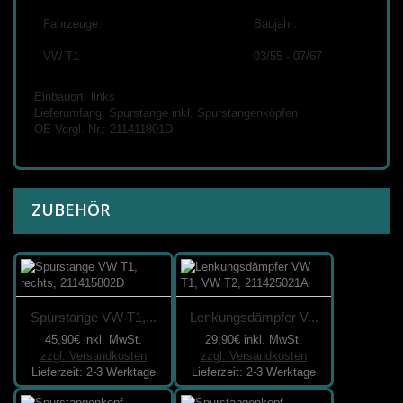
Fahrzeuge:
Baujahr:
VW T1
03/55 - 07/67
Einbauort: links
Lieferumfang: Spurstange inkl. Spurstangenköpfen
OE Vergl. Nr.: 211411801D
ZUBEHÖR
Spurstange VW T1,...
Lenkungsdämpfer V...
45,90€
inkl. MwSt.
29,90€
inkl. MwSt.
zzgl. Versandkosten
zzgl. Versandkosten
Lieferzeit: 2-3 Werktage
Lieferzeit: 2-3 Werktage