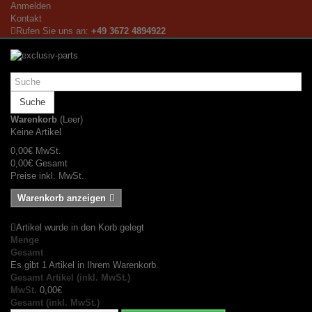
Anmelden
Kontakt
Rufen Sie uns an:
+49 3672 4894922
Suche
Warenkorb
(Leer)
Keine Artikel
0,00€
MwSt.
0,00€
Gesamt
Preise inkl. MwSt.
Warenkorb anzeigen
Artikel wurde in den Korb gelegt
Menge
Gesamt
Es gibt 1 Artikel in Ihrem Warenkorb.
Gesamt Artikel (inkl. MwSt.)
MwSt.
0,00€
Gesamt (inkl. MwSt.)