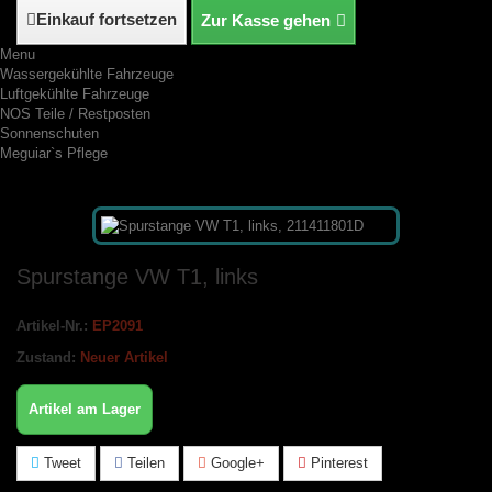
Einkauf fortsetzen
Zur Kasse gehen
Menu
Wassergekühlte Fahrzeuge
Luftgekühlte Fahrzeuge
NOS Teile / Restposten
Sonnenschuten
Meguiar`s Pflege
Spurstange VW T1, links
Artikel-Nr.:
EP2091
Zustand:
Neuer Artikel
Artikel am Lager
Tweet
Teilen
Google+
Pinterest