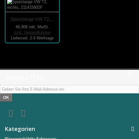
Spurstange VW T2,...
46,90€
inkl. MwSt.
zzgl. Versandkosten
Lieferzeit: 2-3 Werktage
NEWSLETTER
OK
Kategorien
Wassergekühlte Fahrzeuge