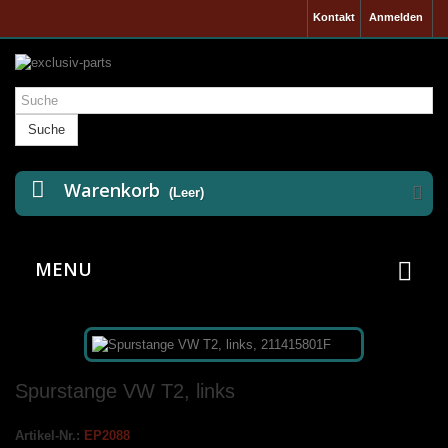
Kontakt
Anmelden
Suche
Warenkorb
(Leer)
MENU
Spurstange VW T2, links
Artikel-Nr.:
EP2088