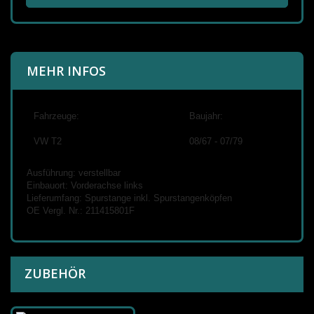
MEHR INFOS
Fahrzeuge:
Baujahr:
VW T2
08/67 - 07/79
Ausführung: verstellbar
Einbauort: Vorderachse links
Lieferumfang: Spurstange inkl. Spurstangenköpfen
OE Vergl. Nr.: 211415801F
ZUBEHÖR