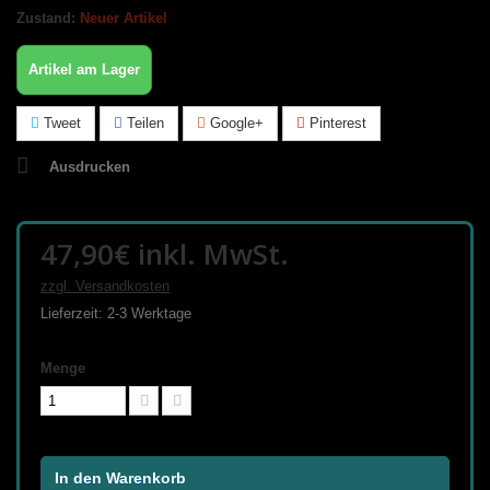
Zustand:
Neuer Artikel
Artikel am Lager
Tweet
Teilen
Google+
Pinterest
Ausdrucken
47,90€
inkl. MwSt.
zzgl. Versandkosten
Lieferzeit: 2-3 Werktage
Menge
In den Warenkorb