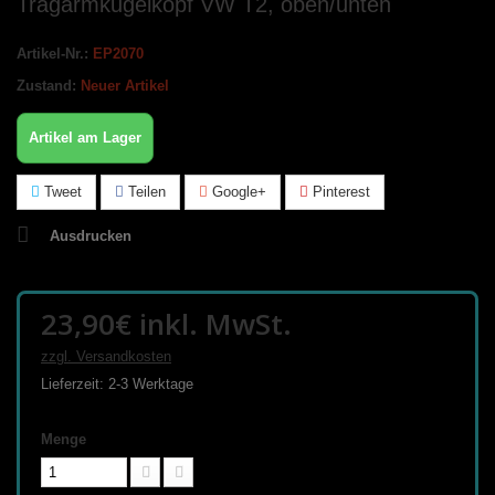
Tragarmkugelkopf VW T2, oben/unten
Artikel-Nr.:
EP2070
Zustand:
Neuer Artikel
Artikel am Lager
Tweet
Teilen
Google+
Pinterest
Ausdrucken
23,90€
inkl. MwSt.
zzgl. Versandkosten
Lieferzeit: 2-3 Werktage
Menge