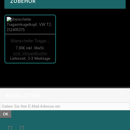
ZUBEHÖR
Manschette Tragar...
7,90€
inkl. MwSt.
zzgl. Versandkosten
Lieferzeit: 2-3 Werktage
NEWSLETTER
OK