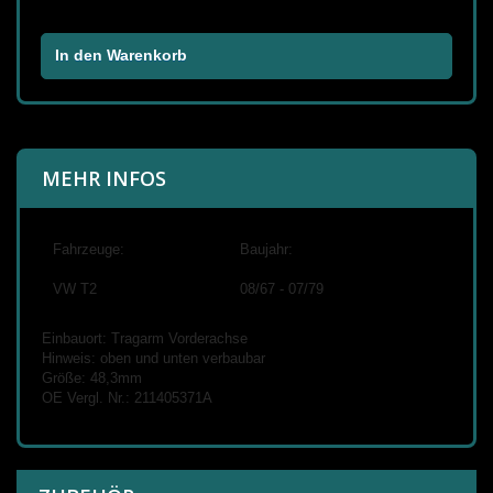
In den Warenkorb
MEHR INFOS
Fahrzeuge:
Baujahr:
VW T2
08/67 - 07/79
Einbauort: Tragarm Vorderachse
Hinweis: oben und unten verbaubar
Größe: 48,3mm
OE Vergl. Nr.: 211405371A