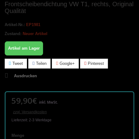
Frontscheibendichtung VW T1, rechts, Original
Qualität
Artikel-Nr.:
EP1981
Zustand:
Neuer Artikel
Artikel am Lager
Tweet
Teilen
Google+
Pinterest
Ausdrucken
59,90€
inkl. MwSt.
zzgl. Versandkosten
Lieferzeit: 2-3 Werktage
Menge