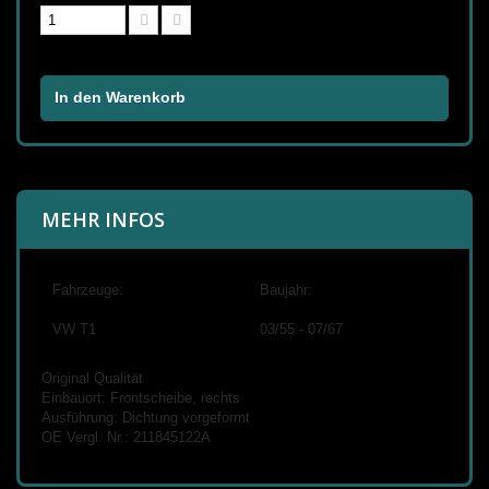
In den Warenkorb
MEHR INFOS
Fahrzeuge:
Baujahr:
VW T1
03/55 - 07/67
Original Qualität
Einbauort: Frontscheibe, rechts
Ausführung: Dichtung vorgeformt
OE Vergl. Nr.: 211845122A