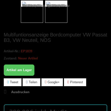
Multifuntionsanzeige Bordcomputer VW Passat
B3, VW Neuteil, NOS
Artikel-Nr.:
EP1839
Zustand:
Neuer Artikel
Artikel am Lager
Tweet
Teilen
Google+
Pinterest
Ausdrucken