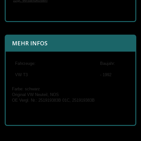
zzgl. Versandkosten
MEHR INFOS
Fahrzeuge:
Baujahr:
VW T3
- 1992
Farbe: schwarz
Original VW Neuteil, NOS
OE Vergl. Nr.: 251919383B 01C, 251919383B