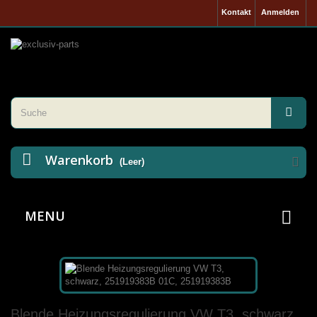
Kontakt
Anmelden
Warenkorb
(Leer)
MENU
Blende Heizungsregulierung VW T3, schwarz