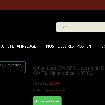
KÜHLTE FAHRZEUGE
NOS TEILE / RESTPOSTEN
S
Achsmutter VW Käfer, Karmann G
VW T1, Hinterachse, - 07/66
Artikel-Nr.:
EP1668
Zustand:
Neuer Artikel
Artikel am Lager