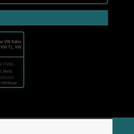
 Hinte...
kl. MwSt.
andkosten
-3 Werktage