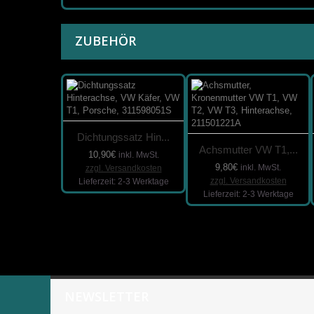
ZUBEHÖR
Dichtungssatz Hin...
Achsmutter VW T1,...
10,90€
inkl. MwSt.
9,80€
inkl. MwSt.
zzgl. Versandkosten
zzgl. Versandkosten
Lieferzeit: 2-3 Werktage
Lieferzeit: 2-3 Werktage
NEWSLETTER