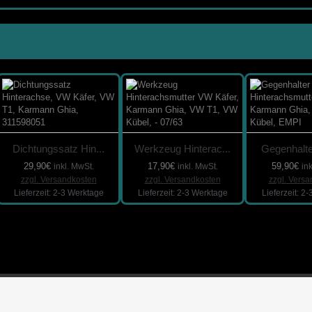
Dichtungssatz Hin...
Werkzeug Hinterac...
Gegenhalter
29,90€
17,90€
59,90€
inkl. MwSt.
inkl. MwSt.
in
zzgl. Versandkosten
zzgl. Versandkosten
zzgl. Vers
Lieferzeit: 2-3 Werktage
Lieferzeit: 2-3 Werktage
Lieferzeit: 2