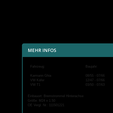
MEHR INFOS
Fahrzeug:
Baujahr:
Karmann Ghia
08/55 - 07/66
VW Käfer
12/47 - 07/66
VW T1
03/50 - 07/63
Einbauort: Bremstrommel Hinterachse
Größe: M24 x 1.50
OE Vergl. Nr.: 111501221