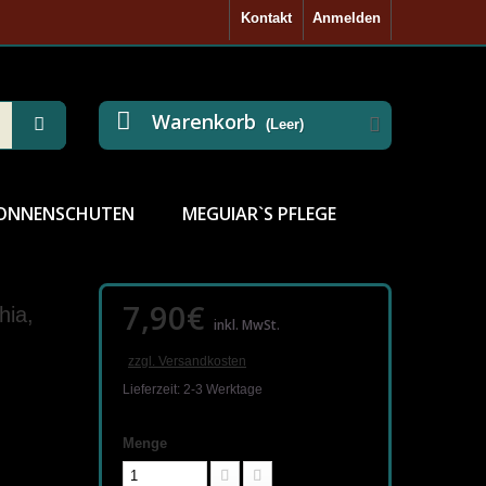
Kontakt
Anmelden
Warenkorb
(Leer)
ONNENSCHUTEN
MEGUIAR`S PFLEGE
7,90€
hia,
inkl. MwSt.
zzgl. Versandkosten
Lieferzeit: 2-3 Werktage
Menge