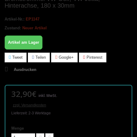
Hinterachse, 180 x 30mm
Artikel-Nr.:
EP1147
Zustand:
Neuer Artikel
Artikel am Lager
Tweet
Teilen
Google+
Pinterest
Ausdrucken
32,90€
inkl. MwSt.
zzgl. Versandkosten
Lieferzeit: 2-3 Werktage
Menge