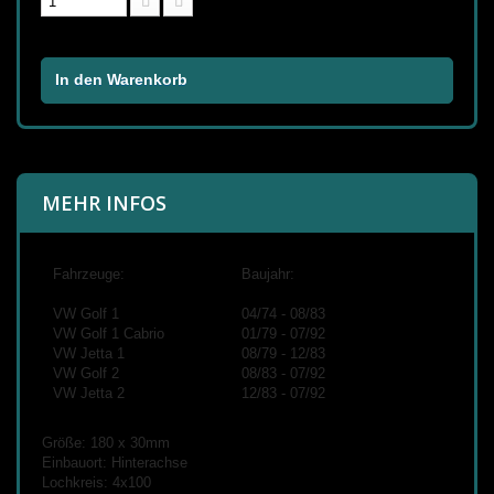
In den Warenkorb
MEHR INFOS
Fahrzeuge:
Baujahr:
VW Golf 1
04/74 - 08/83
VW Golf 1 Cabrio
01/79 - 07/92
VW Jetta 1
08/79 - 12/83
VW Golf 2
08/83 - 07/92
VW Jetta 2
12/83 - 07/92
Größe: 180 x 30mm
Einbauort: Hinterachse
Lochkreis: 4x100