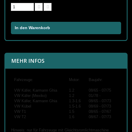
In den Warenkorb
MEHR INFOS
Fahrzeuge:
Motor:
Baujahr:
VW Käfer, Karmann Ghia
1.2
08/65 - 07/75
VW Käfer (Mexiko)
1.2
01/78 -
VW Käfer, Karmann Ghia
1.3-1.6
08/65 - 07/73
VW Kübel
1.5-1.6
08/69 - 07/73
VW T1
1.5
08/65 - 07/67
VW T2
1.6
08/67 - 07/73
Hinweis: nur für Fahrzeuge mit Gleichtsromlichtmaschine