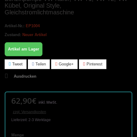
Kübel, Original Style,
Gleichstromlichtmaschine
Artikel-Nr.:
EP1004
Zustand:
Neuer Artikel
Artikel am Lager
Tweet
Teilen
Google+
Pinterest
Ausdrucken
62,90€
inkl. MwSt.
zzgl. Versandkosten
Lieferzeit: 2-3 Werktage
Menge