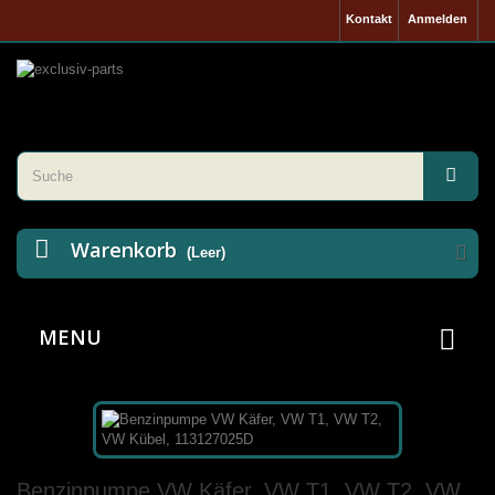
Kontakt
Anmelden
Warenkorb
(Leer)
MENU
Benzinpumpe VW Käfer, VW T1, VW T2, VW