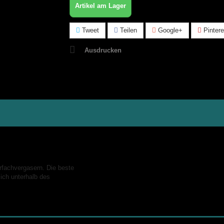
Artikel am Lager
Tweet
Teilen
Google+
Pintere
Ausdrucken
hrfachvergasern. Die beste
lich unterhalb des