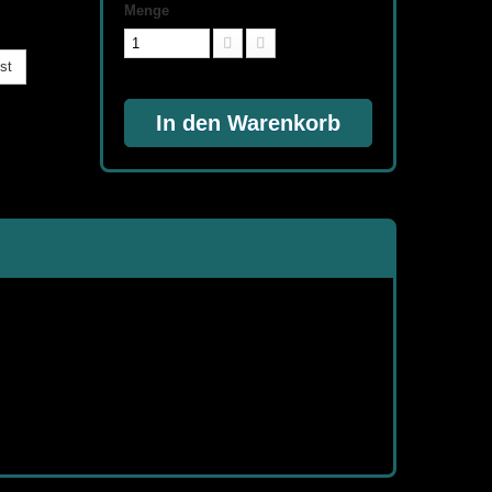
Menge
st
In den Warenkorb