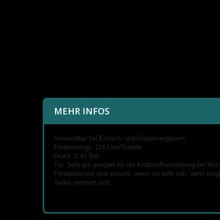
MEHR INFOS
Verwendbar bei Einfach- und Doppelvergasern
Fördermenge: 114 Liter/Stunde
Druck: 0,42 Bar
Tip: Sehr gut geegnet für die Kraftstoffversorgung bei Me
Förderleistung wird erreicht, wenn sie sehr nah, wenn mög
Tanks montiert wird.