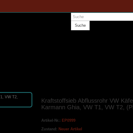
Suche
Kraftstoffsieb Abflussrohr VW Käfe
Karmann Ghia, VW T1, VW T2, (Pl
Artikel-Nr.:
EP0999
Zustand:
Neuer Artikel