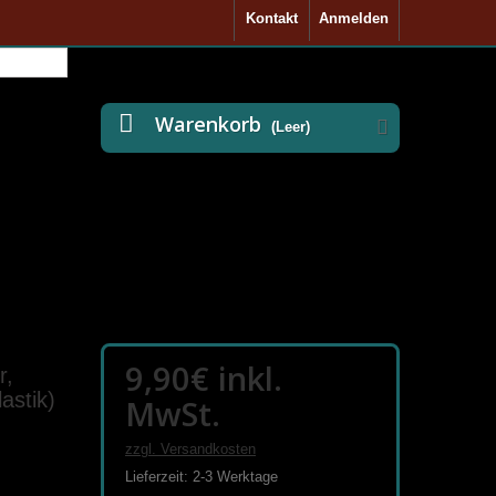
Kontakt
Anmelden
Warenkorb
(Leer)
9,90€
inkl.
r,
astik)
MwSt.
zzgl. Versandkosten
Lieferzeit: 2-3 Werktage