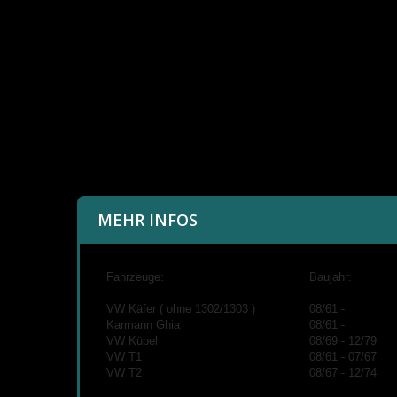
MEHR INFOS
Fahrzeuge:
Baujahr:
VW Käfer ( ohne 1302/1303 )
08/61 -
Karmann Ghia
08/61 -
VW Kübel
08/69 - 12/79
VW T1
08/61 - 07/67
VW T2
08/67 - 12/74