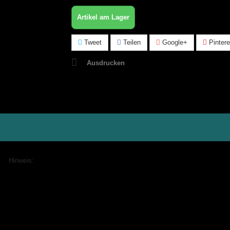
Artikel am Lager
Tweet
Teilen
Google+
Pintere
Ausdrucken
Hinweis: