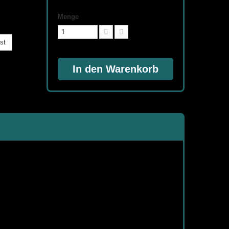
Menge
st
In den Warenkorb