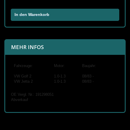
In den Warenkorb
MEHR INFOS
Fahrzeuge:
Motor:
Baujahr:
VW Golf 2
1.0-1.3
08/83 -
VW Jetta 2
1.0-1.3
08/83 -
OE Vergl. Nr.: 191298051
Abverkauf