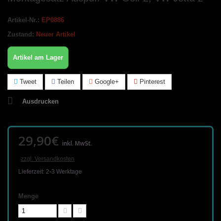
Artikel-Nr.:
EP0886
Zustand:
Neuer Artikel
Artikel am Lager
Tweet
Teilen
Google+
Pinterest
Ausdrucken
29,90€
inkl. MwSt.
zzgl. Versandkosten
Lieferzeit: 2-3 Werktage
Menge